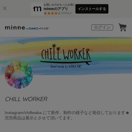
お買いものがもっとお得に
minneのアプリ
インストールする
3
万件以上
ログイン
CHILL WORKER
Instagram/chillwaka にて新作、制作の様子など発信しております☻
完売商品は展示とさせて頂いてます。