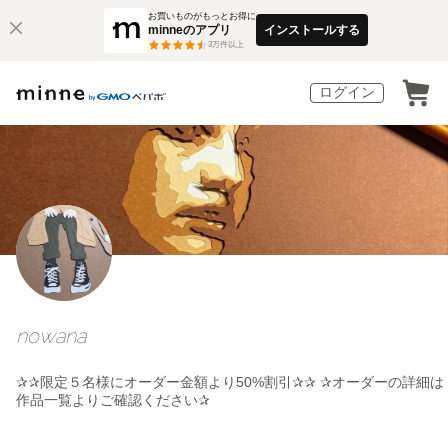
お買いものがもっとお得に
minneのアプリ
インストールする
3
万件以上
ログイン
nowana
✰✰限定５名様にオーダー金額より50%割引✰✰ ✰オーダーの詳細は
作品一覧よりご確認ください✰