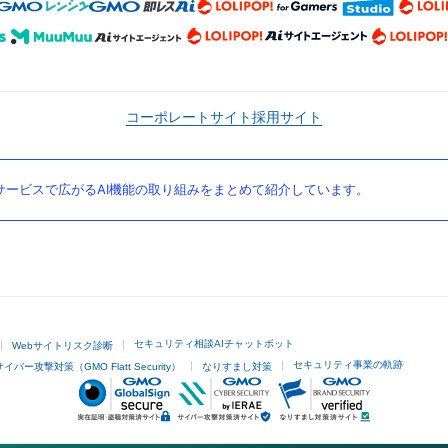
コーポレートサイト
採用サイト
ービスで広がるAI機能の取り組みをまとめて紹介しています。
セキュリティ相談AIチャットボット
Webサイトリスク診断
セキュリティ事業の軌跡
サイバー攻撃対策（GMO Flatt Security）
なりすまし対策