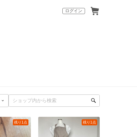
ログイン
残り1点
残り1点