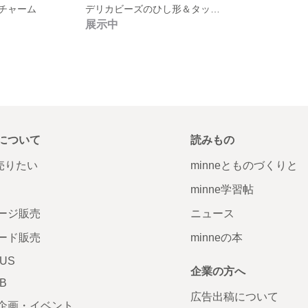
チャーム
デリカビーズのひし形＆タッセルピアス･イヤリング
展示中
について
読みもの
で売りたい
minneとものづくりと
minne学習帖
ージ販売
ニュース
ード販売
minneの本
LUS
企業の方へ
AB
広告出稿について
企画・イベント