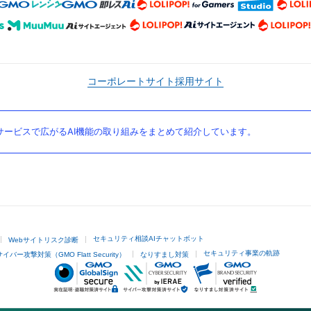
コーポレートサイト
採用サイト
ービスで広がるAI機能の取り組みをまとめて紹介しています。
セキュリティ相談AIチャットボット
Webサイトリスク診断
セキュリティ事業の軌跡
サイバー攻撃対策（GMO Flatt Security）
なりすまし対策