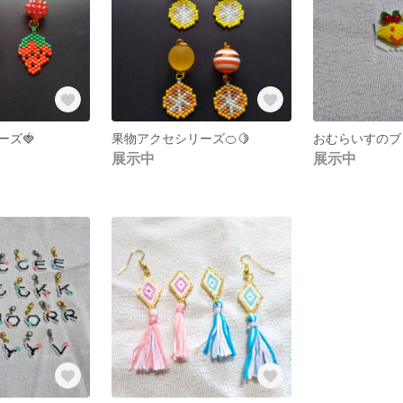
ーズ🍓
果物アクセシリーズ🍊🍋
おむらいすのブ
展示中
展示中