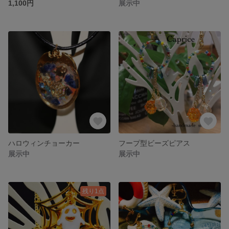
1,100円
展示中
ハロウィンチョーカー
フープ型ビーズピアス
展示中
展示中
残り1点