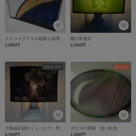
ステンドグラスの蚊取り線香たて
蝶の常夜灯
3,800円
2,500円
SOLD OUT
残り1点
大島紬正絹さくら（たて）常夜灯
ガラスの帯留 淡い虹色
3,500円
1,600円