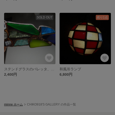
SOLD OUT
残り1点
ステンドグラスのバレッタ、黄緑・紺・水色・緑・透明
和風吊ランプ
2,400円
6,800円
minne ホーム
CHIKO918'S GALLERY の作品一覧