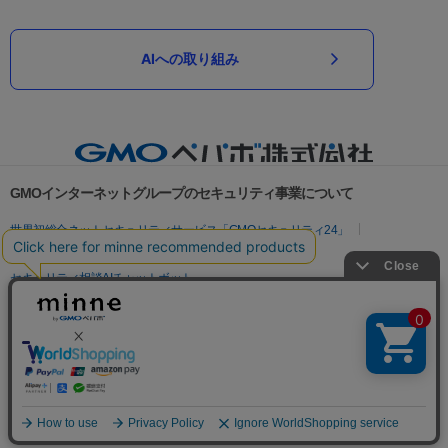
AIへの取り組み
GMOインターネットグループのセキュリティ事業について
世界初総合ネットセキュリティサービス「GMOセキュリティ24」
パスワード漏洩診断
Webサイトリスク診断
セキュリティ相談AIチャットボット
実在証明・盗聴対策
サイバー攻撃対策（GMOサイバーセキュリティ byイエラエ）
サイバー攻撃対策（GMO Flatt Security）
なりすまし対策
セキュリティ事業の軌跡