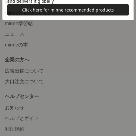
読みもの
minneとものづくりと
minne学習帖
ニュース
minneの本
企業の方へ
広告出稿について
大口注文について
ヘルプセンター
お知らせ
ヘルプとガイド
利用規約