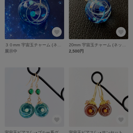
３０mm 宇宙玉チャーム (ネックレス無料付き)
20mm 宇宙玉チャーム (ネックレス無料付き)
展示中
2,500円
宇宙玉ピアス☾·̩͙⋆ブルー系グリーン☽︎‪︎.*
宇宙玉ピアス☾·̩͙⋆サンセットオレンジ ☽꙳⋆