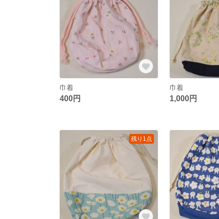
巾着
巾着
400円
1,000円
残り1点