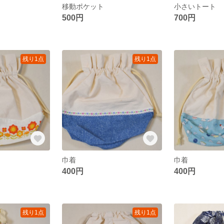
移動ポケット
小さいトート
500円
700円
残り1点
残り1点
巾着
巾着
400円
400円
残り1点
残り1点