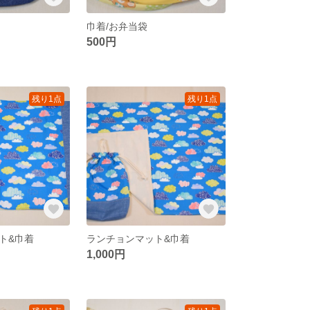
巾着/お弁当袋
500円
残り1点
残り1点
ト&巾着
ランチョンマット&巾着
1,000円