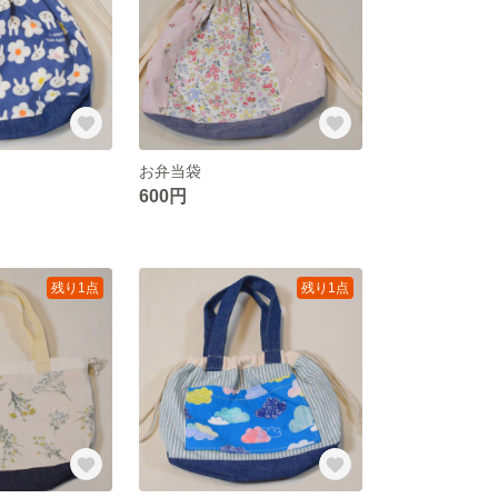
お弁当袋
600円
残り1点
残り1点