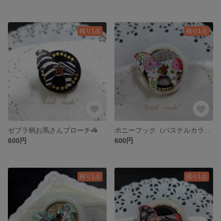
残り1点
残り1点
ゼブラ柄お馬さんブローチ🦓
ポニーフック（パステルカラー）お馬さん🐴
600円
600円
残り1点
残り1点