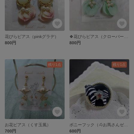
花びらピアス（pinkグラデ）
🍀花びらピアス（クローバーカボション）
800円
800円
残り1点
残り1点
お花ピアス（くす玉風）
ポニーフック（🐴お馬さんゼブラ）
700円
600円