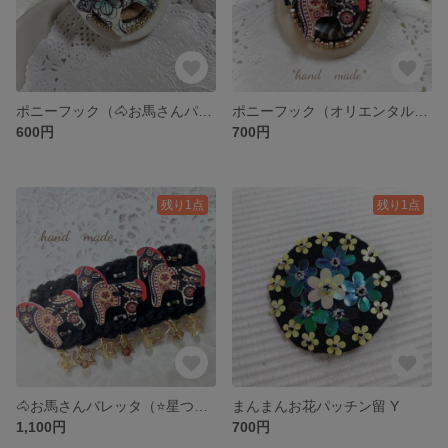
ポニーフック（🐴お馬さんパステル系）
ポニーフック（オリエンタル）お馬さん🐴
600円
700円
残り1点
残り1点
🐴お馬さんバレッタ（⭐星つき）
まんまんお花パッチン留 Y
1,100円
700円