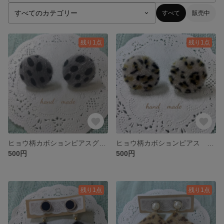
すべて
販売中
残り1点
残り1点
ヒョウ柄カボションピアスグレー系（訳あり品）
ヒョウ柄カボションピアス ベージュ系（訳あり品）
500円
500円
残り1点
残り1点