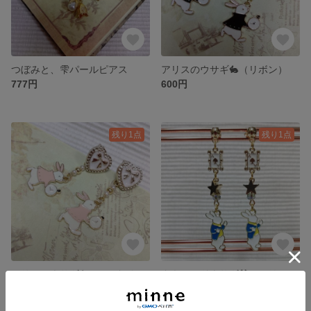
つぼみと、雫パールピアス
アリスのウサギ🐇（リボン）
777円
600円
残り1点
残り1点
アリスのウサギ🐇(2wayタイプ）
タキシードウサギ🐰（アリス）
600円
600円