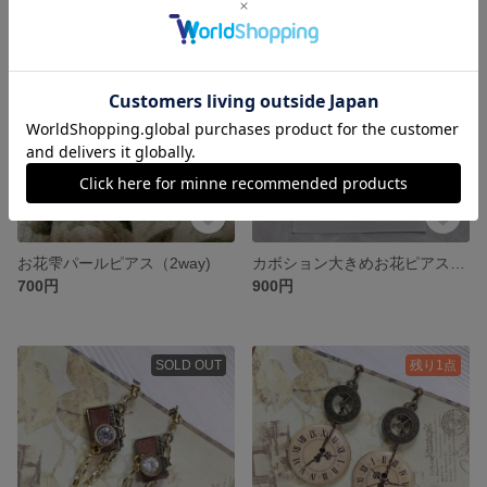
残り1点
残り1点
お花雫パールピアス（2way)
カボション大きめお花ピアス（ゴールド）
700円
900円
SOLD OUT
残り1点