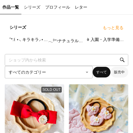
作品一覧
シリーズ
プロフィール
レター
シリーズ
もっと見る
2
点
2
点
0
点
˚*.꒰ ⋆⸜ キラキラ⸝⋆ ꒱.*˚
𖦞 入園・入学準備 𖦞
𓂃‪𓆸ナチュラル𓆸𓂃‪
すべて
販売中
SOLD OUT