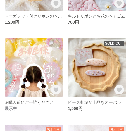
マーガレット付きリボンのヘアバンド 七五三・初節句
キルトリボンとお花のヘアゴム
1,200円
700円
SOLD OUT
⚠️購入前にご一読ください
ビーズ刺繍が上品なオーバルパッチン【2こセット】
展示中
1,500円
残り1点
残り1点