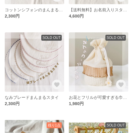
コットンシフォンのまんまるスタイ
【送料無料】お名前入りスタイ 2枚セット
2,300円
4,600円
SOLD OUT
SOLD OUT
なみブレードまんまるスタイ
お花とフリルが可愛すぎる巾着 コップ入れ ヌビ ポーチ ナチュラル 北欧 入学 入園
2,300円
1,980円
残り1点
SOLD OUT