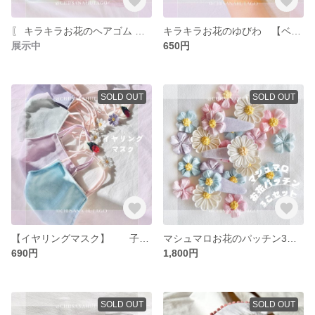
〖 キラキラお花のヘアゴム 〗 キッズ ヘアアクセサリー 入園 入学 運動会 七五三 初節句 ジャージヘアゴム 女の子 お揃い 結婚式 引出物 プレゼント 誕生日
キラキラお花のゆびわ 【ベビー・キッズサイズ】
展示中
650円
SOLD OUT
SOLD OUT
【イヤリングマスク】 子供 マスク 女の子 こども
マシュマロお花のパッチン3こセット 七五三 ヘアアクセサリー こども
690円
1,800円
SOLD OUT
SOLD OUT