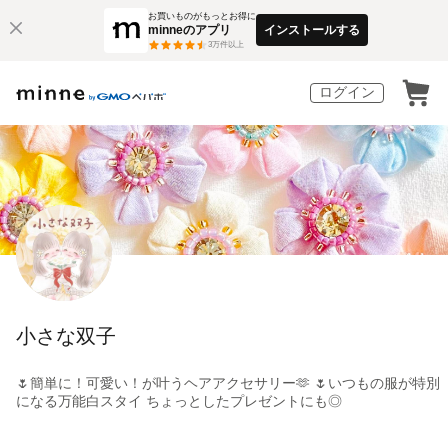
お買いものがもっとお得に
minneのアプリ
インストールする
3
万件以上
ログイン
小さな双子
🌷簡単に！可愛い！が叶うヘアアクセサリー🫶 🌷いつもの服が特別
になる万能白スタイ ちょっとしたプレゼントにも◎