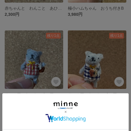
赤ちゃんと わんこと あひる お風呂（ベッド）セット
極小ハムちゃん おうち付きB
2,300円
3,980円
残り1点
残り1点
モールアート ミニチュア かごを持ったくまさん
モールアート ミニチュア ドーナツを持ったくまさん
1,980円
1,980円
残り1点
SOLD OUT