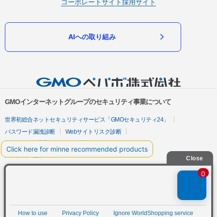
コーポレートサイト
採用サイト
AIへの取り組み
GMOインターネットグループのセキュリティ事業について
世界初総合ネットセキュリティサービス「GMOセキュリティ24」
パスワード漏洩診断
Webサイトリスク診断
セキュリティ相談AIチャットボット
実在証明・盗聴対策
サイバー攻撃対策（GMOサイバーセキュリティ byイエラエ）
サイバー攻撃対策（GMO Flatt Security）
なりすまし対策
セキュリティ事業の軌跡