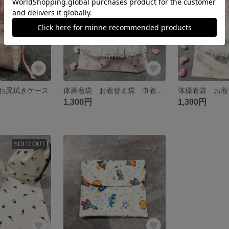
お尻拭きケース
体操着袋 お着替え袋 巾着 給食袋
1,300円
1,300円
SOLD OUT