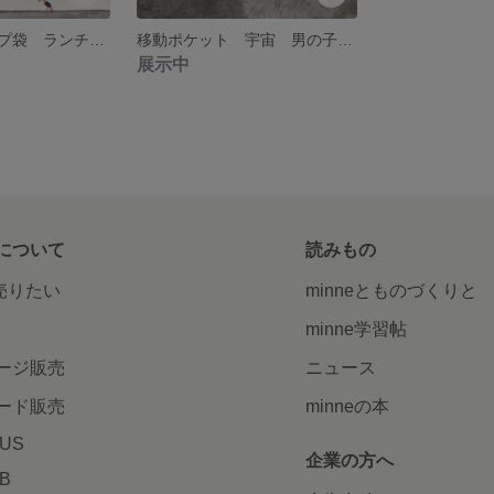
お弁当袋 コップ袋 ランチョンマット 入園セット
移動ポケット 宇宙 男の子 通学準備
展示中
について
読みもの
で売りたい
minneとものづくりと
minne学習帖
ージ販売
ニュース
ード販売
minneの本
LUS
企業の方へ
AB