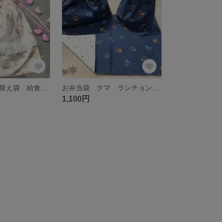
体操着袋 お着替え袋 給食袋 巾着
お弁当袋 クマ ランチョンマット コップ袋 お弁当ケース
1,100円