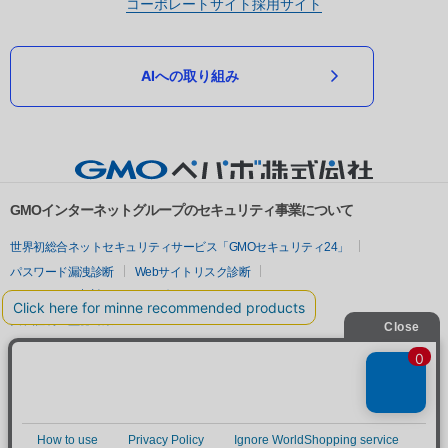
コーポレートサイト
採用サイト
AIへの取り組み
GMOインターネットグループのセキュリティ事業について
世界初総合ネットセキュリティサービス「GMOセキュリティ24」
パスワード漏洩診断
Webサイトリスク診断
セキュリティ相談AIチャットボット
実在証明・盗聴対策
サイバー攻撃対策（GMOサイバーセキュリティ byイエラエ）
サイバー攻撃対策（GMO Flatt Security）
なりすまし対策
セキュリティ事業の軌跡