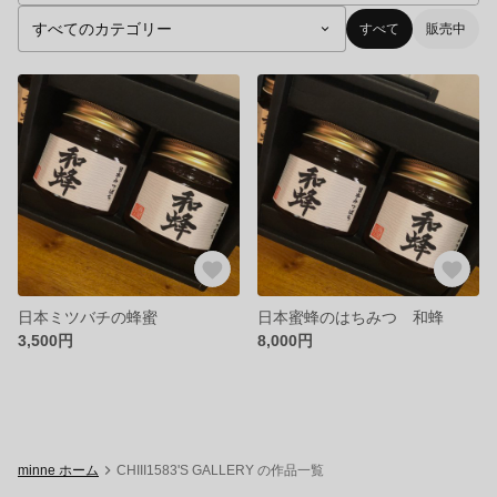
すべて
販売中
日本ミツバチの蜂蜜
日本蜜蜂のはちみつ 和蜂
3,500円
8,000円
minne ホーム
CHIII1583'S GALLERY の作品一覧