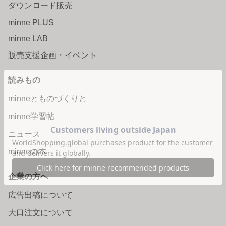
ダウンロード販売
minne PLUS
minne LAB
販売支援企画・イベント
読みもの
minneとものづくりと
minne学習帖
ニュース
minneの本
企業の方へ
広告出稿について
大口注文について