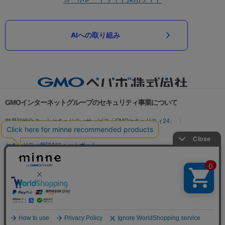
AIへの取り組み
GMOインターネットグループのセキュリティ事業について
世界初総合ネットセキュリティサービス「GMOセキュリティ24」
パスワード漏洩診断
Webサイトリスク診断
セキュリティ相談AIチャットボット
実在証明・盗聴対策
サイバー攻撃対策（GMOサイバーセキュリティ byイエラエ）
サイバー攻撃対策（GMO Flatt Security）
なりすまし対策
セキュリティ事業の軌跡