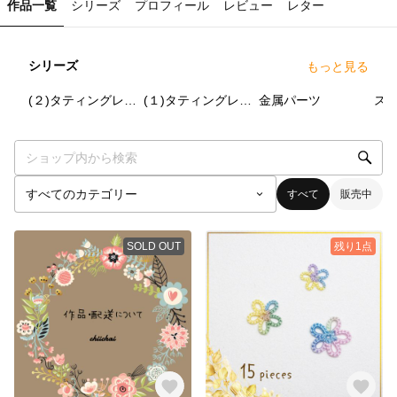
作品一覧
シリーズ
プロフィール
レビュー
レター
シリーズ
もっと見る
14
点
96
点
15
点
(２)タティングレースモチーフ
(１)タティングレースモチーフ
金属パーツ
スパ
すべて
販売中
SOLD OUT
残り1点