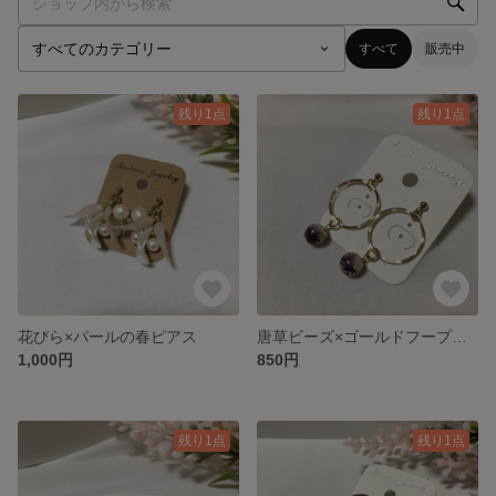
すべて
販売中
残り1点
残り1点
花びら×パールの春ピアス
唐草ビーズ×ゴールドフープのピアス
1,000円
850円
残り1点
残り1点