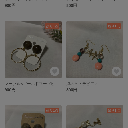
900円
800円
残り1点
残り1点
マーブル×ゴールドフープピアス
海のヒトデピアス
900円
800円
残り1点
残り1点