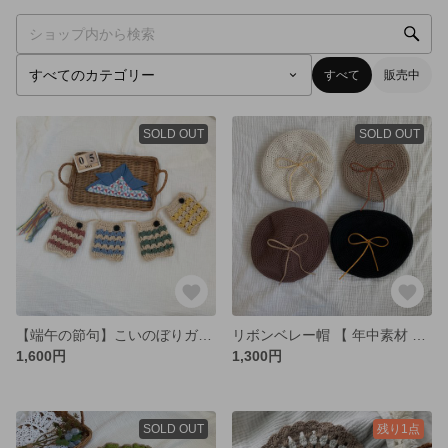
すべて
販売中
SOLD OUT
SOLD OUT
【端午の節句】こいのぼりガーランド 🎏 壁飾り
リボンベレー帽 【 年中素材 】【 コットン100% 】
1,600円
1,300円
SOLD OUT
残り1点