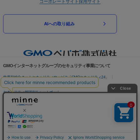
コーポレートサイト
採用サイト
AIへの取り組み
GMOインターネットグループのセキュリティ事業について
世界初総合ネットセキュリティサービス「GMOセキュリティ24」
パスワード漏洩診断
Webサイトリスク診断
セキュリティ相談AIチャットボット
実在証明・盗聴対策
サイバー攻撃対策（GMOサイバーセキュリティ byイエラエ）
サイバー攻撃対策（GMO Flatt Security）
なりすまし対策
セキュリティ事業の軌跡