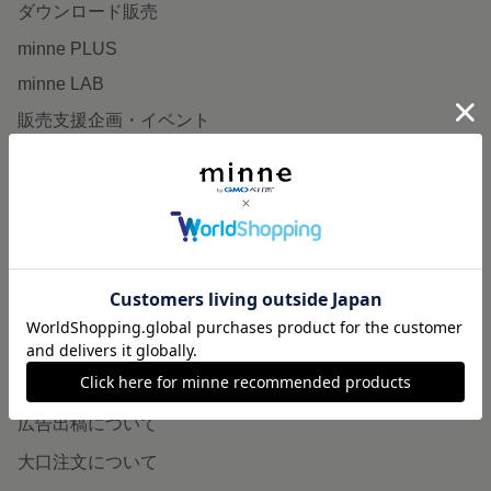
ダウンロード販売
minne PLUS
minne LAB
販売支援企画・イベント
読みもの
minneとものづくりと
minne学習帖
ニュース
minneの本
企業の方へ
広告出稿について
大口注文について