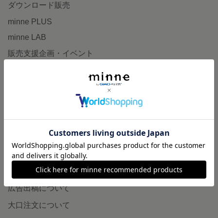
ダウンロード販売
minne PLUS
minne LAB
販売支援企画・イベント
読みもの
minneとものづくりと
minne学習帖
ニュース
minneの本
企業の方へ
広告出稿について
大口注文について