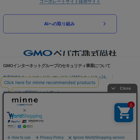
コーポレートサイト
採用サイト
AIへの取り組み
GMOインターネットグループのセキュリティ事業について
世界初総合ネットセキュリティサービス「GMOセキュリティ24」
パスワード漏洩診断
Webサイトリスク診断
セキュリティ相談AIチャットボット
実在証明・盗聴対策
サイバー攻撃対策（GMOサイバーセキュリティ byイエラエ）
サイバー攻撃対策（GMO Flatt Security）
なりすまし対策
セキュリティ事業の軌跡