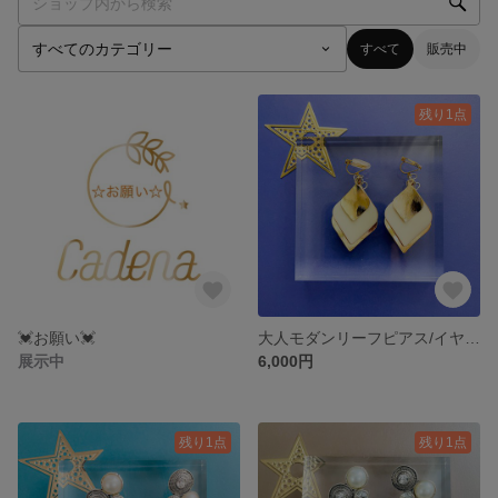
すべて
販売中
残り1点
💓お願い💓
大人モダンリーフピアス/イヤリング
展示中
6,000円
残り1点
残り1点