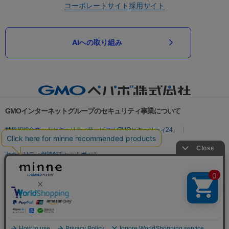
コーポレートサイト
採用サイト
AIへの取り組み
GMOインターネットグループのセキュリティ事業について
世界初総合ネットセキュリティサービス「GMOセキュリティ24」
パスワード漏洩診断
Webサイトリスク診断
セキュリティ相談AIチャットボット
実在証明・盗聴対策
サイバー攻撃対策（GMOサイバーセキュリティ byイエラエ）
サイバー攻撃対策（GMO Flatt Security）
なりすまし対策
セキュリティ事業の軌跡