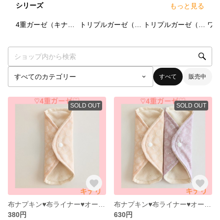
シリーズ
もっと見る
6
点
6
点
6
点
4重ガーゼ（キナリ）
トリプルガーゼ（ベージュ）
トリプルガーゼ（キナリ）
ワ
すべて
販売中
SOLD OUT
SOLD OUT
布ナプキン♥布ライナー♥オーガニックコットン♥4重ガーゼ（キナリ）♥1枚
布ナプキン♥布ライナー♥オーガニックコットン♥4重ガーゼ（キナリ）♥2枚
380円
630円