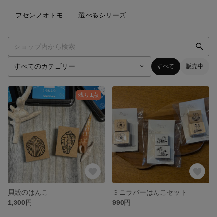
9
点
3
点
フセンノオトモ
選べるシリーズ
すべて
販売中
残り1点
貝殻のはんこ
ミニラバーはんこセット
1,300円
990円