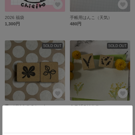
2026 福袋
手帳用はんこ（天気）
1,300円
480円
SOLD OUT
SOLD OUT
葉っぱはんこのセット
ミモザのはんこ
700円
1,000円
残り1点
残り1点