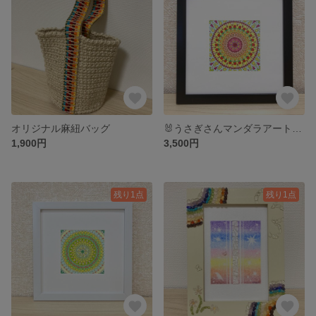
オリジナル麻紐バッグ
🐰うさぎさんマンダラアート②🐰
1,900円
3,500円
残り1点
残り1点