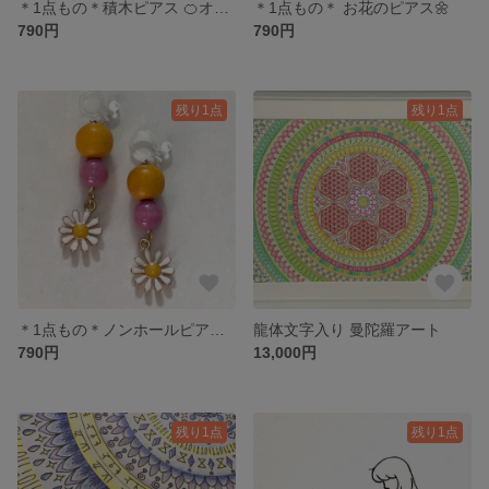
＊1点もの＊積木ピアス 🍊オレンジ🍊
＊1点もの＊ お花のピアス🌼
790円
790円
残り1点
残り1点
＊1点もの＊ノンホールピアス “マーガレット”
龍体文字入り 曼陀羅アート
790円
13,000円
残り1点
残り1点