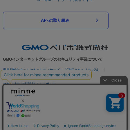
AIへの取り組み
GMOインターネットグループのセキュリティ事業について
世界初総合ネットセキュリティサービス「GMOセキュリティ24」
パスワード漏洩診断
Webサイトリスク診断
セキュリティ相談AIチャットボット
実在証明・盗聴対策
サイバー攻撃対策（GMOサイバーセキュリティ byイエラエ）
サイバー攻撃対策（GMO Flatt Security）
なりすまし対策
セキュリティ事業の軌跡