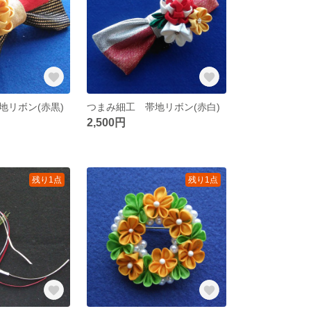
地リボン(赤黒)
つまみ細工 帯地リボン(赤白)
2,500円
残り1点
残り1点