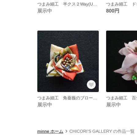
つまみ細工 半クス２Way(Uピン付)(白)
展示中
800円
つまみ細工 角薔薇のブローチ(橙)
展示中
展示中
minne ホーム
CHICORI'S GALLERY の作品一覧