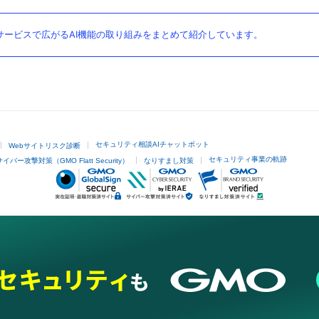
ービスで広がるAI機能の取り組みをまとめて紹介しています。
セキュリティ相談AIチャットボット
Webサイトリスク診断
セキュリティ事業の軌跡
サイバー攻撃対策（GMO Flatt Security）
なりすまし対策