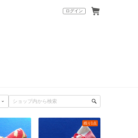
ログイン
残り1点