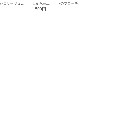
つまみ細工 小花コサージュ(赤)
つまみ細工 小花のブローチ(黄)
1,500円