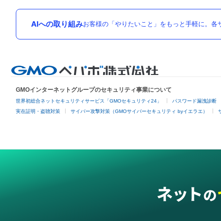
AIへの取り組み
お客様の「やりたいこと」をもっと手軽に。各サ
GMOインターネットグループのセキュリティ事業について
世界初総合ネットセキュリティサービス「GMOセキュリティ24」
パスワード漏洩診断
実在証明・盗聴対策
サイバー攻撃対策（GMOサイバーセキュリティ byイエラエ）