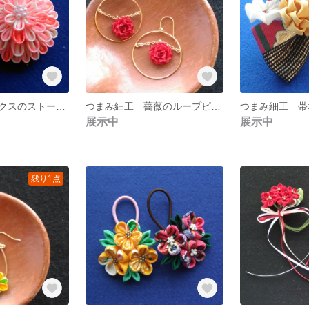
つまみ細工 半クスのストールピン(ピンク)
つまみ細工 薔薇のループピアス(赤)
つまみ細工 帯
展示中
展示中
残り1点