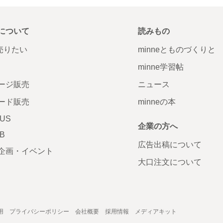
について
読みもの
で売りたい
minneとものづくりと
minne学習帖
ージ販売
ニュース
ード販売
minneの本
LUS
企業の方へ
AB
広告出稿について
企画・イベント
大口注文について
用
プライバシーポリシー
会社概要
採用情報
メディアキット