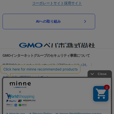
コーポレートサイト
採用サイト
AIへの取り組み
GMOインターネットグループのセキュリティ事業について
世界初総合ネットセキュリティサービス「GMOセキュリティ24」
パスワード漏洩診断
Webサイトリスク診断
セキュリティ相談AIチャットボット
実在証明・盗聴対策
サイバー攻撃対策（GMOサイバーセキュリティ byイエラエ）
サイバー攻撃対策（GMO Flatt Security）
なりすまし対策
セキュリティ事業の軌跡