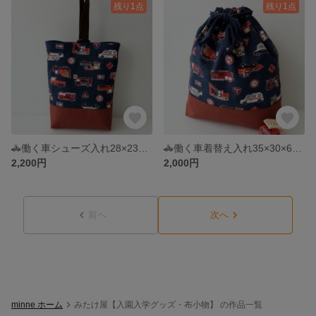
残り1点
残り1点
🚓働く車シューズ入れ28×23×6・上履き入れキルティング・入園入学準備・シューズバック
🚓働く車着替え入れ35×30×6・マチ付き着替え入れ・入園入学準備・おむつポーチ・パジャマ入れ
2,200円
2,000円
前へ
次へ
minne ホーム
みたけ屋【入園入学グッズ・布小物】 の作品一覧