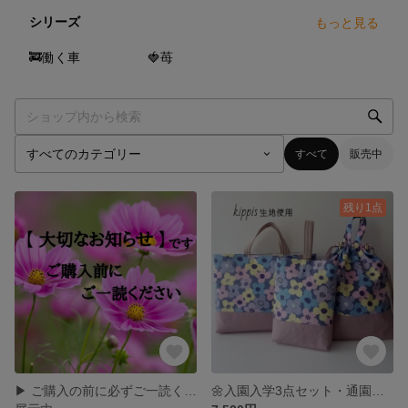
シリーズ
もっと見る
15
点
8
点
🚒働く車
🍓苺
すべて
販売中
残り1点
▶ ご購入の前に必ずご一読ください ◀
🌼入園入学3点セット・通園通学バック30×40×5・シューズ入れ30×23×5・着替え入れ40×35×6・