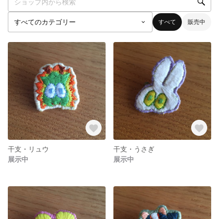
すべて
販売中
干支・リュウ
干支・うさぎ
展示中
展示中