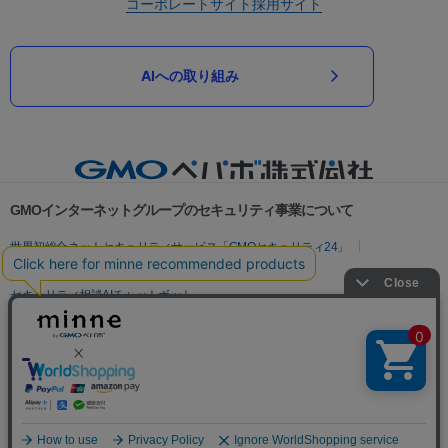
コーポレートサイト
採用サイト
AIへの取り組み
GMOインターネットグループのセキュリティ事業について
世界初総合ネットセキュリティサービス「GMOセキュリティ24」
パスワード漏洩診断
Webサイトリスク診断
セキュリティ相談AIチャットボット
実在証明・盗聴対策
サイバー攻撃対策（GMOサイバーセキュリティ byイエラエ）
サイバー攻撃対策（GMO Flatt Security）
なりすまし対策
セキュリティ事業の軌跡