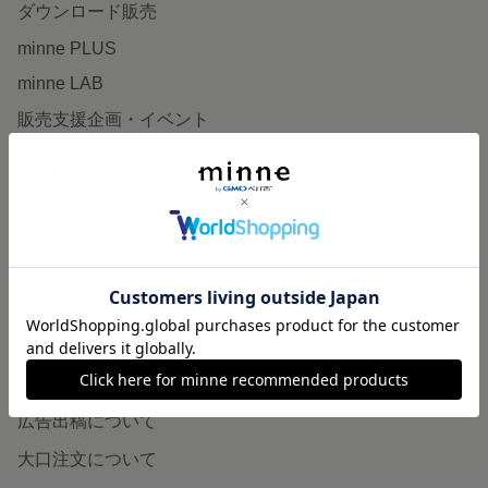
ダウンロード販売
minne PLUS
minne LAB
販売支援企画・イベント
読みもの
minneとものづくりと
minne学習帖
ニュース
minneの本
企業の方へ
広告出稿について
大口注文について