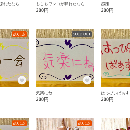
喋れたなら…
もしもワンコが喋れたなら…
感謝
300円
300円
残り1点
SOLD OUT
気楽にね
はっぴぃばぁす
300円
300円
残り1点
残り1点