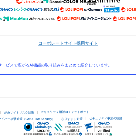
コーポレートサイト
採用サイト
ービスで広がるAI機能の取り組みをまとめて紹介しています。
セキュリティ相談AIチャットボット
Webサイトリスク診断
セキュリティ事業の軌跡
サイバー攻撃対策（GMO Flatt Security）
なりすまし対策