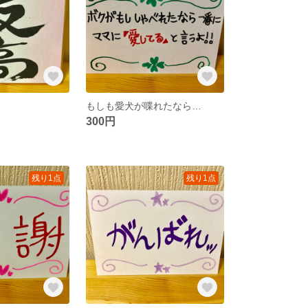
もしも愛犬が喋れたなら…
300円
残り1点
残り1点