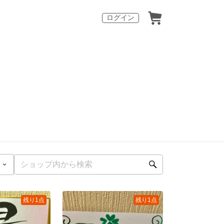
ログイン
残り1点
残り1点