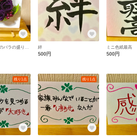
プリザーブド紫のバラの盛り合わせ
絆
ミニ色紙最高
500円
500円
残り1点
残り1点