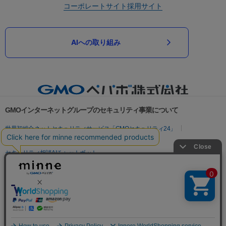
コーポレートサイト
採用サイト
AIへの取り組み
GMOインターネットグループのセキュリティ事業について
世界初総合ネットセキュリティサービス「GMOセキュリティ24」
パスワード漏洩診断
Webサイトリスク診断
セキュリティ相談AIチャットボット
実在証明・盗聴対策
サイバー攻撃対策（GMOサイバーセキュリティ byイエラエ）
サイバー攻撃対策（GMO Flatt Security）
なりすまし対策
セキュリティ事業の軌跡