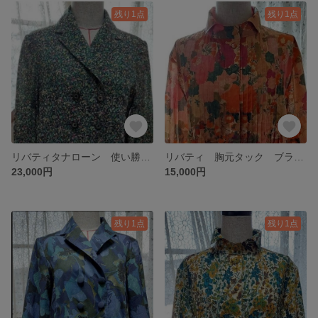
残り1点
残り1点
リバティタナローン 使い勝手抜群アウター 長袖
リバティ 胸元タック ブラウス
23,000円
15,000円
残り1点
残り1点