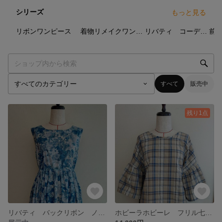
シリーズ
もっと見る
5
点
2
点
4
点
リボンワンピース
着物リメイクワンピース
リバティ コーデュロイ ネル ワンピース
すべて
販売中
残り1点
リバティ バックリボン ノースリーブワンピース
ホビーラホビーレ フリル七分袖トップス