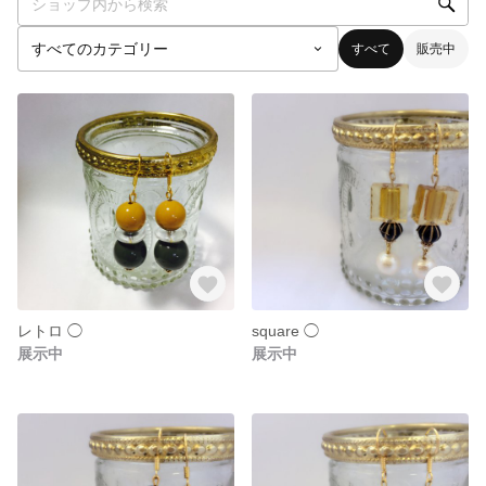
すべて
販売中
レトロ ◯
square ◯
展示中
展示中