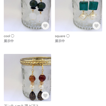
cool ◯
square ◯
展示中
展示中
アンティーク 調 ピアス