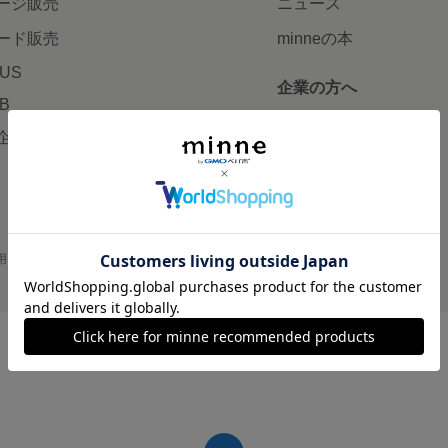
ージ販売
ニュース
ード販売
minneの本
LUS
企業の方へ
AB
広告出稿について
企画・イベント
大口注文について
用
プライバシーポリシー
会社概要
採用情報
メディアキット
©GMO Pepabo, Inc. All rights reserved.