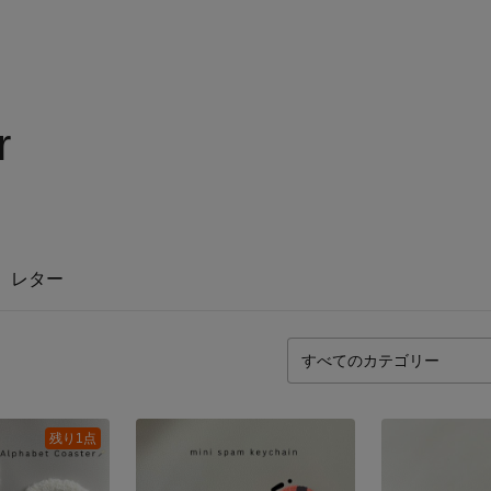
r
レター
残り1点