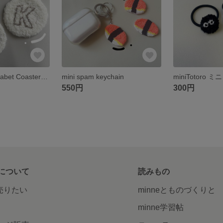
Handmade Alphabet Coaster コースター アルファベット お揃い
mini spam keychain
550円
300円
について
読みもの
で売りたい
minneとものづくりと
minne学習帖