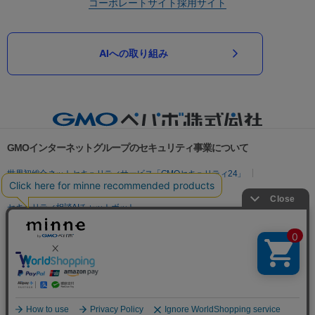
コーポレートサイト
採用サイト
AIへの取り組み
GMOインターネットグループのセキュリティ事業について
世界初総合ネットセキュリティサービス「GMOセキュリティ24」
パスワード漏洩診断
Webサイトリスク診断
セキュリティ相談AIチャットボット
実在証明・盗聴対策
サイバー攻撃対策（GMOサイバーセキュリティ byイエラエ）
サイバー攻撃対策（GMO Flatt Security）
なりすまし対策
セキュリティ事業の軌跡