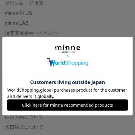
ダウンロード販売
minne PLUS
minne LAB
販売支援企画・イベント
読みもの
minneとものづくりと
minne学習帖
ニュース
minneの本
企業の方へ
広告出稿について
大口注文について