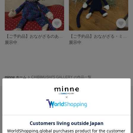
【ご予約品】おながざるのあみぐるみ・ミドルサイズ
【ご予約品】おながざる・ミニサイズ
展示中
展示中
minne ホーム
CHIBIMUSHI'S GALLERY の作品一覧
minneを知る
minneについて
minneで買いたい
作品をさがす