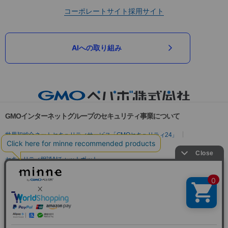
コーポレートサイト
採用サイト
AIへの取り組み
GMOインターネットグループのセキュリティ事業について
世界初総合ネットセキュリティサービス「GMOセキュリティ24」
パスワード漏洩診断
Webサイトリスク診断
セキュリティ相談AIチャットボット
実在証明・盗聴対策
サイバー攻撃対策（GMOサイバーセキュリティ byイエラエ）
サイバー攻撃対策（GMO Flatt Security）
なりすまし対策
セキュリティ事業の軌跡