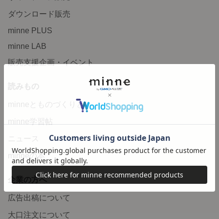
ダウンロード販売
minne PLUS
minne LAB
販売支援企画・イベント
読みもの
minneとものづくりと
minne学習帖
ニュース
minneの本
企業の方へ
広告出稿について
大口注文について