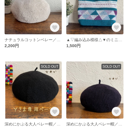
ナチュラルコットンベレー／ゆったり深め
▲▽編み込み模様△▼のミニバッグ
2,200円
1,500円
SOLD OUT
SOLD OUT
深めにかぶる大人ベレー帽／モヘア調ブラック
深めにかぶる大人ベレー帽／ネイビー＊ニットベレー帽＊ウールベレー帽＊大きめベレー帽＊温活ベレー