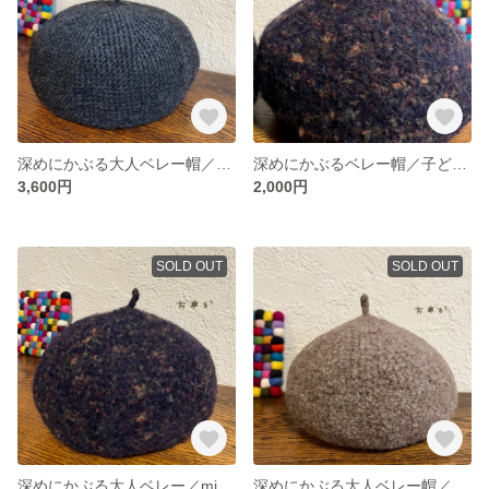
深めにかぶる大人ベレー帽／チャコールグレー＊ウールベレー＊大きめベレー＊ニットベレー＊手編みベレー
深めにかぶるベレー帽／子ども用
3,600円
2,000円
SOLD OUT
SOLD OUT
深めにかぶる大人ベレー／midnightブラック
深めにかぶる大人ベレー帽／フェルト調ペールブラウン＊ニットベレー帽＊ウールベレー帽＊大きめベレー帽＊温活ベレー帽