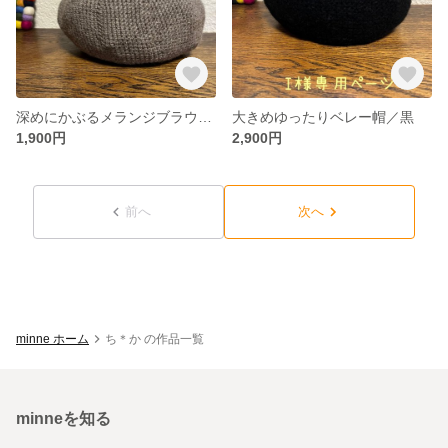
深めにかぶるメランジブラウンの大人ベレー帽＊ニットベレー帽＊ウールベレー帽＊大きめベレー帽＊温活ベレー帽
大きめゆったりベレー帽／黒
1,900円
2,900円
前へ
次へ
minne ホーム
ち＊か の作品一覧
minneを知る