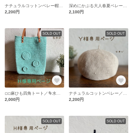
ナチュラルコットンベレー帽／ちょっぴり深め
深めにかぶる大人春夏ベレー帽／デニムブルー
2,200円
2,100円
SOLD OUT
SOLD OUT
◽︎◽︎麻ひも四角トート／🌀水玉つき◽︎◽︎
ナチュラルコットンベレー／ゆったり深め
2,000円
2,200円
SOLD OUT
SOLD OUT