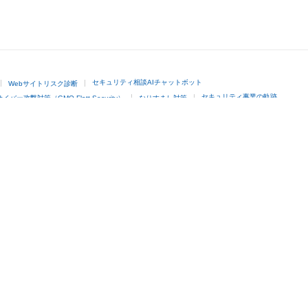
セキュリティ相談AIチャットボット
Webサイトリスク診断
セキュリティ事業の軌跡
サイバー攻撃対策（GMO Flatt Security）
なりすまし対策