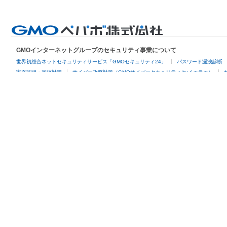
GMOインターネットグループのセキュリティ事業について
世界初総合ネットセキュリティサービス「GMOセキュリティ24」
パスワード漏洩診断
実在証明・盗聴対策
サイバー攻撃対策（GMOサイバーセキュリティ byイエラエ）