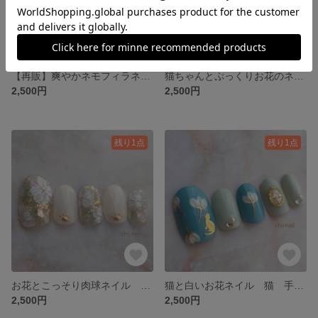
【再販】爽やかネモフィラネイルチップ 手描き お花 水色 ネモフィラ 春 夏 シンプル 上品 イベント ネイルチップ
猫ちゃんとぷっくりお花のネイルチップ 猫 肉球 大人かわいい 花 くすみカラー 立体 3D 上品 シンプル イベント お呼ばれ ネイルチップ
2,500円
2,500円
残り1点
残り1点
お花とこっそり肉球ネイル 猫 肉球 手描き お花 お呼ばれ 上品 華やか 大人可愛い イベント ネイルチップ
猫と白いお花ネイル 猫 手描き お花 シンプル 大人かわいい 水色 イベント 上品 ネイルチップ
2,500円
2,500円