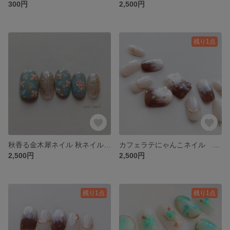
300円
2,500円
残り1点
秋香る金木犀ネイル 秋ネイル 大人っぽい シンプル カーキ 緑 ゴールド くすみカラー フラワー お花 和風 着物 ネイルチップ
カフェラテにゃんこネイル 秋 冬 猫 横向き 大人っぽい シンプル 上品 華やか 茶色 ブラウン イベント ネイルチップ
2,500円
2,500円
残り1点
残り1点