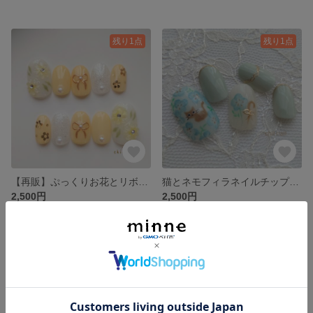
残り1点
残り1点
【再販】ぷっくりお花とリボンのネイルチップ 黄色 リボン ホログラム お花 立体 3D 春 夏 イベント ガーリー 華やか ネイルチップ
猫とネモフィラネイルチップ 水色 手描き お花 猫 春 イベント 大人可愛い シンプル ネモフィラ 上品 ネイルチップ
2,500円
2,500円
残り1点
残り1点