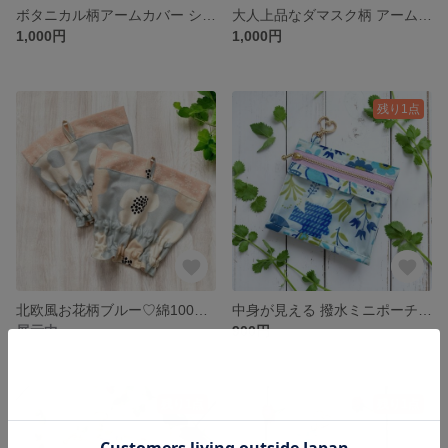
ボタニカル柄アームカバー ショート丈｜アンティーク 大人可愛い 綿100％
大人上品なダマスク柄 アームカバー ショート丈|パープル＆ベージュ綿100%
1,000円
1,000円
残り1点
北欧風お花柄ブルー♡綿100％ショート丈アームカバー
中身が見える 撥水ミニポーチ｜北欧風 青い鳥柄｜お薬・リップ・アクセサリー収納♡ハートのナスカン付カン付き
展示中
900円
残り1点
残り1点