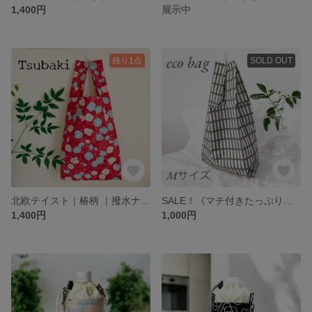
1,400円
展示中
残り1点
SOLD OUT
北欧テイスト｜椿柄 ｜撥水ナイロン｜レジ袋型エコバッグ（ポンポンレース付き）
SALE！《マチ付きたっぷり入る》モノトーンシンプル格子柄のレジ袋型エコバッグ♡Mサイズ1点
1,400円
1,000円