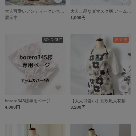
大人可愛いアンティークいちご柄♡保冷保温ペットボトルホルダー
大人上品なダマスク柄 アームカバー ショート丈|ピンク＆パープル綿100%
展示中
1,000円
SOLD OUT
残り1点
borero345様専用ページ
【大人可愛い】北欧風大花柄エプロン｜モノトーン｜お尻が隠れる｜シンプルおしゃれ｜母の日ギフト
4,000円
3,200円