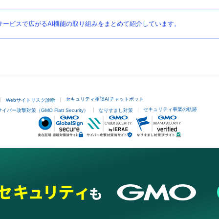
ービスで広がるAI機能の取り組みをまとめて紹介しています。
セキュリティ相談AIチャットボット
Webサイトリスク診断
セキュリティ事業の軌跡
サイバー攻撃対策（GMO Flatt Security）
なりすまし対策