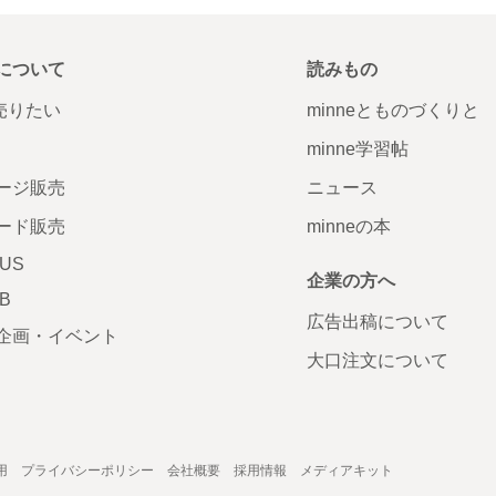
について
読みもの
で売りたい
minneとものづくりと
minne学習帖
ージ販売
ニュース
ード販売
minneの本
LUS
企業の方へ
AB
広告出稿について
企画・イベント
大口注文について
用
プライバシーポリシー
会社概要
採用情報
メディアキット