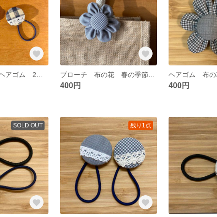
くるみボタン ヘアゴム 2個セット 可愛いレース付き
ブローチ 布の花 春の季節に 子供から大人まで合わせやすい
400円
400円
SOLD OUT
残り1点