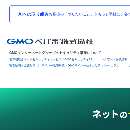
AIへの取り組み
お客様の「やりたいこと」をもっと手軽に。各サ
GMOインターネットグループのセキュリティ事業について
世界初総合ネットセキュリティサービス「GMOセキュリティ24」
パスワード漏洩診断
実在証明・盗聴対策
サイバー攻撃対策（GMOサイバーセキュリティ byイエラエ）