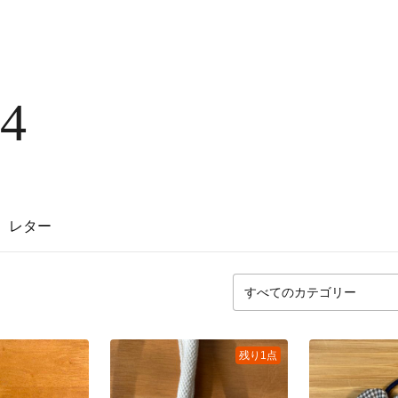
24
レター
残り1点