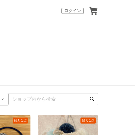
ログイン
残り1点
残り1点