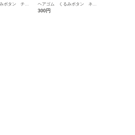
ヘアゴム くるみボタン チェック柄 子供から大人まで合わせやすいヘアゴム
ヘアゴム くるみボタン ネイビー デニム 子供から大人まで合わせやすいヘアゴム
300円