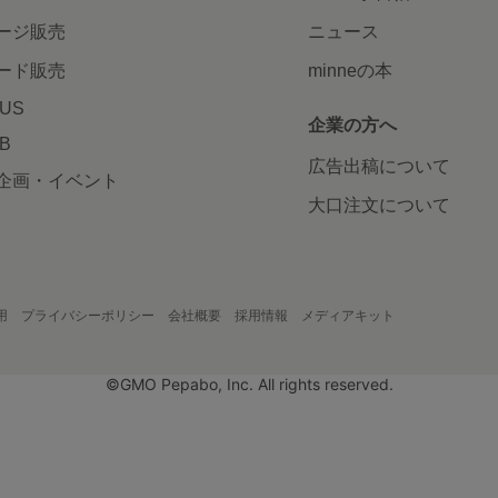
ージ販売
ニュース
ード販売
minneの本
LUS
企業の方へ
AB
広告出稿について
企画・イベント
大口注文について
用
プライバシーポリシー
会社概要
採用情報
メディアキット
©GMO Pepabo, Inc. All rights reserved.