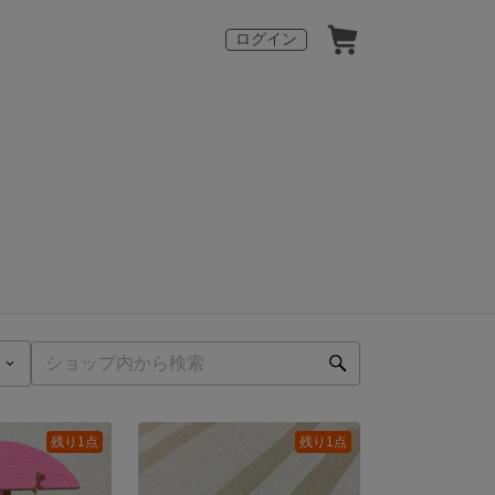
ログイン
残り1点
残り1点