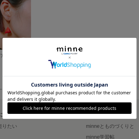
セミオーダー ピアス、イヤリング♡
品一覧
について
読みもの
で売りたい
minneとものづくりと
minne学習帖