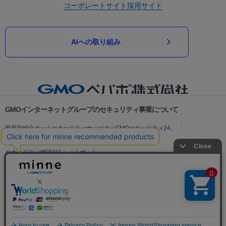
コーポレートサイト
採用サイト
AIへの取り組み
GMOインターネットグループのセキュリティ事業について
世界初総合ネットセキュリティサービス「GMOセキュリティ24」
パスワード漏洩診断
Webサイトリスク診断
セキュリティ相談AIチャットボット
実在証明・盗聴対策
サイバー攻撃対策（GMOサイバーセキュリティ byイエラエ）
サイバー攻撃対策（GMO Flatt Security）
なりすまし対策
セキュリティ事業の軌跡