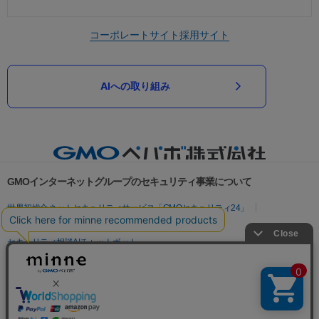
コーポレートサイト
採用サイト
AIへの取り組み
GMOインターネットグループのセキュリティ事業について
世界初総合ネットセキュリティサービス「GMOセキュリティ24」
パスワード漏洩診断
Webサイトリスク診断
セキュリティ相談AIチャットボット
実在証明・盗聴対策
サイバー攻撃対策（GMOサイバーセキュリティ byイエラエ）
サイバー攻撃対策（GMO Flatt Security）
なりすまし対策
セキュリティ事業の軌跡