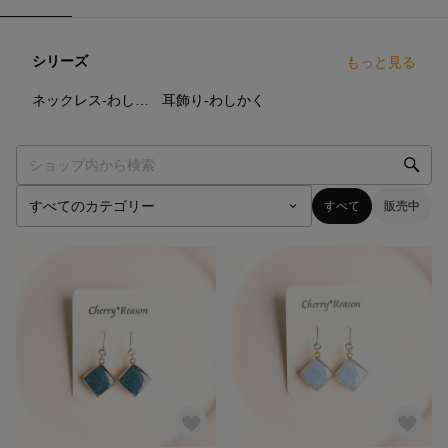
シリーズ
もっと見る
7
点
16
点
ネックレス-わしかく
耳飾り-わしかく
すべて
販売中