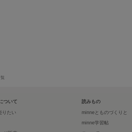
一覧
について
読みもの
で売りたい
minneとものづくりと
minne学習帖