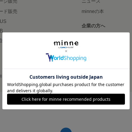
ージ販売
ニュース
ード販売
minneの本
LUS
企業の方へ
AB
広告出稿について
企画・イベント
大口注文について
用
プライバシーポリシー
会社概要
採用情報
メディアキット
©GMO Pepabo, Inc. All rights reserved.