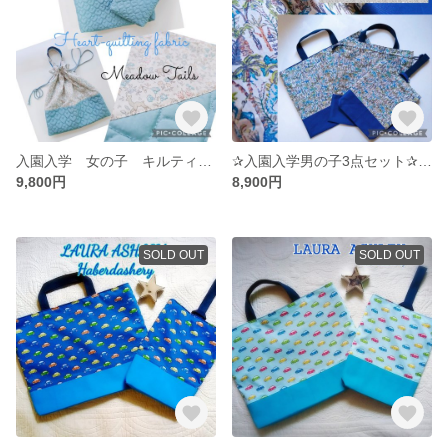
入園入学 女の子 キルティングリバーシブル３点セット★リバティ×ハートキルトブルー♥️レッスンバッグ・上履き袋・体操服袋 ハート キュート
✰入園入学男の子3点セット✰Liberty恐竜✰通園通学バッグ・靴袋・体操服袋
9,800円
8,900円
SOLD OUT
SOLD OUT