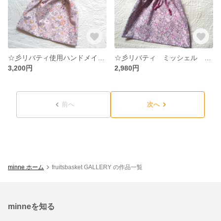
☆彡リバティ使用ハンドメイド ベッツィ ゾゾモーイ 持ち手付巾着Ｌ 体操服袋 オムツポーチ
☆彡リバティ ミッシェル パステルパープル 持ち手付巾着Ｌ 体操服袋
3,200円
2,980円
前へ
次へ
minne ホーム
fruitsbasket GALLERY の作品一覧
minneを知る