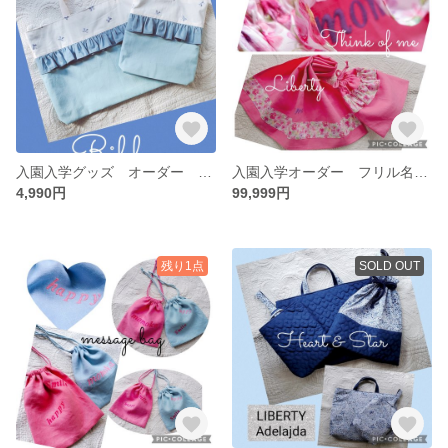
入園入学グッズ オーダー フリル リボン レッスンバッグ 通学バッグ 上履き袋 入学女の子
入園入学オーダー フリル名前刺繍巾着 給食袋 コップ袋 ランチマット LIBERTY 女の子 体操服袋 オムツポーチ 上履き袋
4,990円
99,999円
残り1点
SOLD OUT