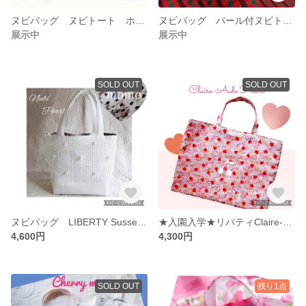
ヌビバッグ ヌビトート ホワイト⭐momo⭐パール付 ファミリアチェック風 フェイクレザー
ヌビバッグ パール付ヌビトート ホワイト⭐momo⭐ファミリアチェック風 フェイクレザー
展示中
展示中
SOLD OUT
SOLD OUT
ヌビバッグ LIBERTY SussexHeart ヌビトート ホワイト⭐momo⭐パール付 フェイクレザー
★入園入学★リバティClaire-Aude Heart レッスンバッグ 女の子 送料込み
4,600円
4,300円
SOLD OUT
残り1点