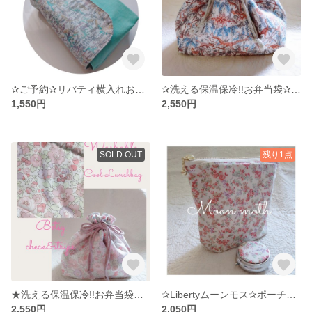
✰ご予約✰リバティ横入れお弁当袋 ランブルアンドロアー 恐竜 幼稚園 保育園〈送料無料〉
✰洗える保温保冷!!お弁当袋✰Libertyランブルアンドロアー ✰サンドウ別注〈送料無料〉恐竜
1,550円
2,550円
SOLD OUT
残り1点
★洗える保温保冷!!お弁当袋✰Libertyベッツィ✰c&s新色フラワーピンク《送料込》
✰Libertyムーンモス✰ポーチ&ジュエリーケース 小物入れ❁化粧品❁旅行《送料無料》
2,550円
2,050円