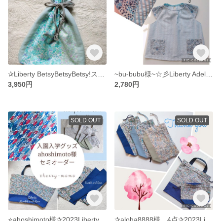
✰Liberty BetsyBetsyBetsy!スプラッシュ✰肩掛け巾着バッグ《送料込》
~bu-bubu様~☆彡Liberty Adelajda星柄ブルー使用 園児用 半袖スモック
3,950円
2,780円
SOLD OUT
SOLD OUT
⭐️ahoshimoto様✰2023Liberty Cars ハンドメイド 入園入学グッズ各種申込み 男の子
✰aloha8888様 4点✰2023Libertyランブル&ロアー ハンドメイド 恐竜✰入園入学グッズ各種申込み 男の子