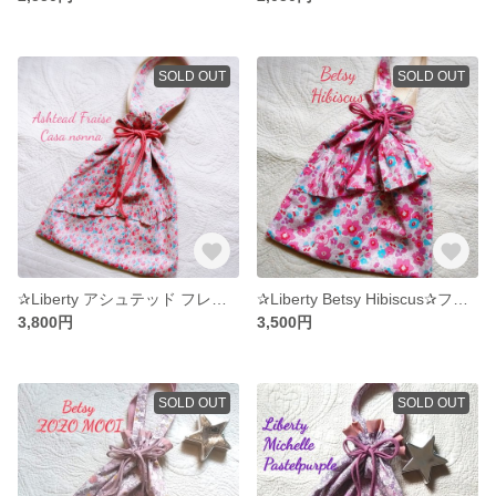
SOLD OUT
SOLD OUT
✰Liberty アシュテッド フレーズ 両面フリル 持ち手付巾着バッグ L《送料無料》
✰Liberty Betsy Hibiscus✰フリル持ち手付き巾着L 体操服袋《送料無料》
3,800円
3,500円
SOLD OUT
SOLD OUT