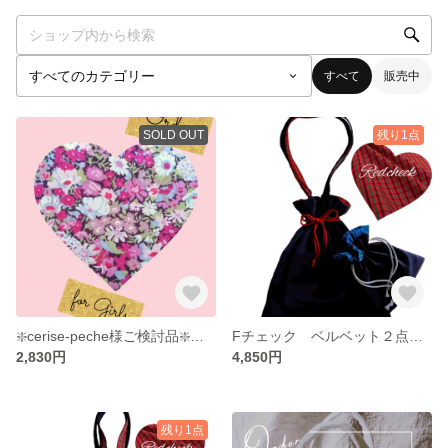
すべて
販売中
SOLD OUT
残り1点
❇️cerise-peche様ご検討品❇️【入園入学】⭐Liberty Thorpe⭐ボンポワン起用柄 上履袋
Fチェック ベルベット２点セット 肩掛け巾着バッグL&巾着S 大人ファミリア オムツポーチ
2,830円
4,850円
残り1点