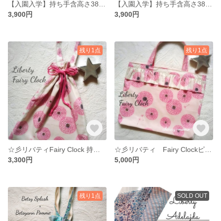
【入園入学】持ち手含高さ38cmセット 通園バッグ&靴袋 ローラアシュレイ 車柄《送料無料》
【入園入学】持ち手含高さ38cmセット 通園バッグ&靴袋 ローラアシュレイ 車柄《送料無料》
3,900円
3,900円
残り1点
残り1点
☆彡リバティFairy Clock 持ち手付巾着Ｌ 体操服袋 ハンドメイド
☆彡リバティ Fairy Clockピンク フリルレッスンバッグM ハンドメイド
3,300円
5,000円
残り1点
SOLD OUT