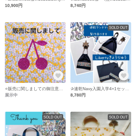
10,900円
8,740円
SOLD OUT
⭐販売に関しましての御注意点⭐
✰速乾Navy入園入学4+1セット✰リバティ恐竜×綿ポリ 男の子 体操服袋 靴袋
展示中
8,780円
SOLD OUT
SOLD OUT