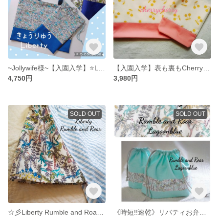
~Jollywife様~【入園入学】⭐Liberty Rumble and Roar⭐レッスンバッグ&上履き袋 恐竜柄・男の子
【入園入学】表も裏もCherryCherry2 通園バッグ&靴袋セット 女の子
4,750円
3,980円
SOLD OUT
SOLD OUT
☆彡Liberty Rumble and Roar使用 園児用 半袖スモック
《時短!!速乾》リバティお弁当セット ランブルアンドロアー 恐竜 幼稚園 保育園〈送料無料〉