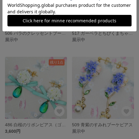
506 バラのクレッセントブーケピアス
517 ガーベラとちびくまちゃんブーケリボンピアス
展示中
展示中
残り1点
486 白桜のリボンピアス（ゴールド）
509 青紫のすみれブーケピアス
3,600円
展示中