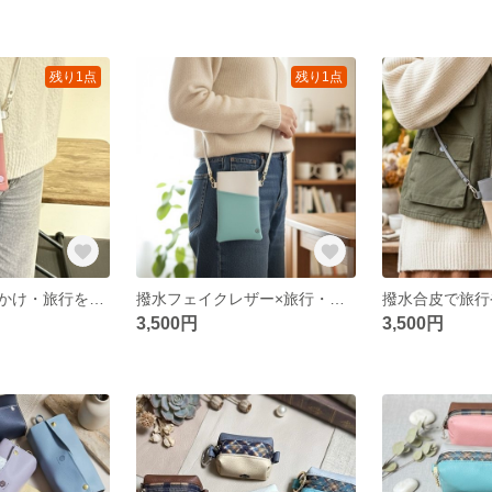
残り1点
残り1点
撥水合皮でお出かけ・旅行を軽やかに。超軽量120gバイカラースマホショルダー / 華やかホワイト×カメリア
撥水フェイクレザー×旅行・通勤｜15度斜めポケットで出し入れ1秒！肩が凝らない120g超軽量スマホショルダー / 大人かわいいバイカラー
3,500円
3,500円