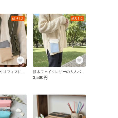
残り1点
残り1点
撥水合皮で旅行やオフィスに。0.5秒で片手開閉、肩が凝らない上品軽量スマホショルダー（ダークグレー×ベージュ）
撥水フェイクレザーの大人バイカラースマホショルダー｜お出かけ・仕事も15度傾斜でパッと取り出せる軽量機能美ポシェット（ホワイト×ペールブルー/iPhone16 Pro Max対応）
3,500円