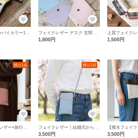
フェイクレザー×バイカラー11インチタブレットケース｜通勤やお出かけをスマートに彩る軽量クッション素材（Dカン付き・大人可愛い）
フェイクレザー デスク 玄関 大きめ 鍵置き トレイ 水拭きできる北欧モダンな小物入れ（全7色）｜バイカラーのインテリア雑貨
1,800円
1,500円
残り1点
残り1点
高耐久フェイクレザー×旅行お出かけ｜15度斜めポケット付バイカラースマホショルダー｜大人可愛いビター＆スウィート
フェイクレザー｜結婚式から日常まで使える上品バイカラー｜斜めポケットで出し入れ1秒スマホショルダー（ライトグレー×スモーキーブルー）
3,500円
3,500円