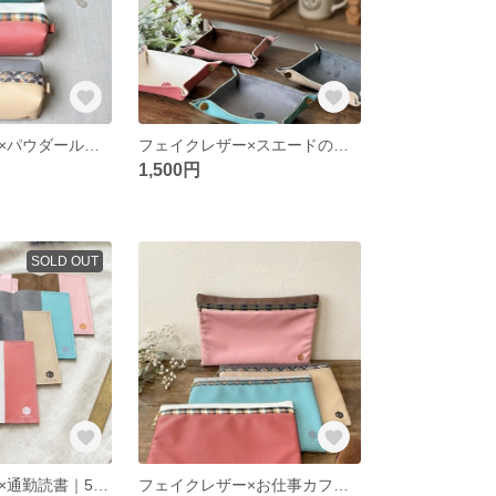
フェイクレザー×パウダールームで慌てない自立する大容量バイカラーポーチ｜大人かわいい
フェイクレザー×スエードのバイカラーアクセサリートレイ｜玄関デスクの鍵置き・旅行に便利な折りたたみ小物入れ｜上品で高見えするニュアンスカラー
1,500円
SOLD OUT
フェイクレザー×通勤読書｜500ページもスッキリ軽いバイカラー文庫本ブックカバー（大人可愛い）
フェイクレザー×お仕事カフェ【14インチPCケース】3mm厚クッションで超軽量200g！大人可愛いバイカラー