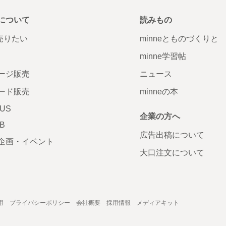
について
読みもの
で売りたい
minneとものづくりと
minne学習帖
ージ販売
ニュース
ード販売
minneの本
LUS
企業の方へ
AB
広告出稿について
企画・イベント
大口注文について
用
プライバシーポリシー
会社概要
採用情報
メディアキット