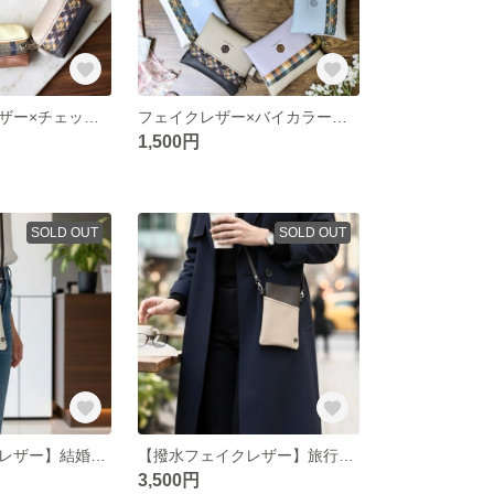
上質フェイクレザー×チェック柄｜バッグの底の鍵迷子をなくすカラビナ付きミニポーチ（マチ広4.5cmでスマートキーもすっぽり収まる大人可愛いバイカラー）
フェイクレザー×バイカラー◆お出かけをスマートにするカラビナ付きチェック柄ミニポーチ（コインケース、カードケースにも）
1,500円
SOLD OUT
SOLD OUT
【撥水フェイクレザー】結婚式から日常まで上品に馴染む。肩が凝らない120g超軽量バイカラースマホショルダー（15度斜めカット / 大型iPhone16対応）
【撥水フェイクレザー】旅行・仕事に！超軽量120gで肩が楽な大人バイカラースマホショルダー（ブラック×ベージュグレー）大型iPhone16/ハンカチ/ミニ財布対応
3,500円