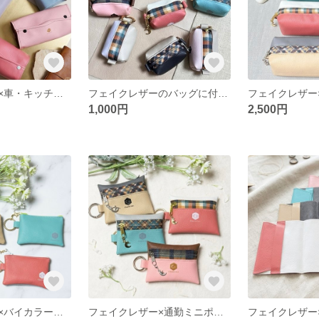
フェイクレザー×車・キッチン用｜浮かせるバイカラーの大人可愛いソフトパックティッシュケース
フェイクレザーのバッグに付けるイヤホンケース＆リップポーチ｜丸カラビナ付き超軽量ミニマム仕様｜大人可愛いバイカラー|コインケースにも
1,000円
2,500円
フェイクレザー×バイカラーで通勤バッグが整うスリムミニマムポーチ｜大人可愛い上品小物入れ|コインケース
フェイクレザー×通勤ミニポーチ｜カバンの中がスッキリ整う、驚くほど軽い大人かわいいフラット小物入れ｜コインケース|ギフトにもおすすめ